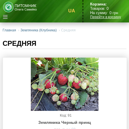
Корзина:
Товаров:
0
UA
На сумму:
0
грн
≡
Перейти в корзину
Главная
›
Земляника (Клубника)
›
Средняя
СРЕДНЯЯ
Код: 91
Земляника Черный принц