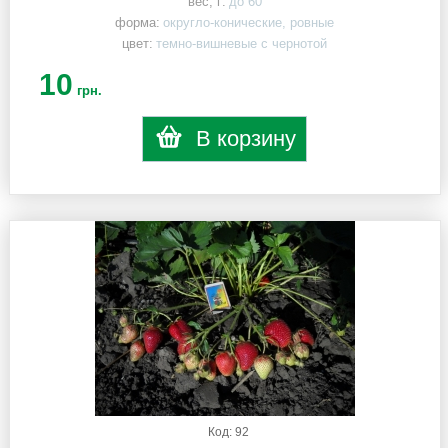
вес, г:
до 60
форма:
округло-конические, ровные
цвет:
темно-вишневые с чернотой
10
грн.
В корзину
Код: 92