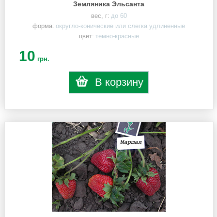
Земляника Эльсанта
вес, г:
до 60
форма:
округло-конические или слегка удлиненные
цвет:
темно-красные
10
грн.
В корзину