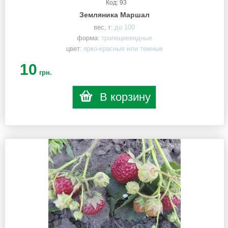
Код: 93
Земляника Маршал
вес, г:
до 100
форма:
трапециевидные
цвет:
ярко-красные или темные
10
грн.
В корзину