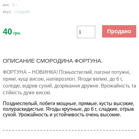
вес:
6 г
вкус:
сладкий
40
Продано
грн.
ОПИСАНИЕ СМОРОДИНА ФОРТУНА.
ФОРТУНА – НОВИНКА! Пізньостиглий, пагони потужні,
прямі, кущі високі, напіврозлогі. Ягоди великі, до 6 г,
солодкі, відрив сухий, дозрівання дружне. Врожайність та
стійкість дуже високі.
Позднеспелый, побеги мощные, прямые, кусты высокие,
полураскидистые. Ягоды крупные, до 6 г, сладкие, отрыв
сухой. Урожайность и устойчивость очень высокие.