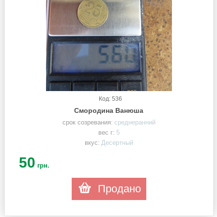
Код: 536
Смородина Ванюша
срок созревания:
среднеранний
вес г:
5
вкус:
Десертный
50
грн.
Продано