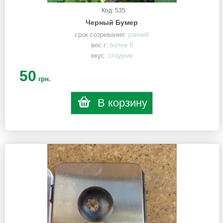
Код: 535
Черный Бумер
срок созревания:
ранний
вес г:
более 8
вкус:
сладкие
50
грн.
В корзину