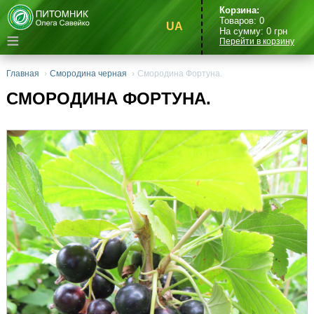
Корзина:
Товаров:
0
UA
На сумму:
0
грн
≡
Перейти в корзину
Главная
›
Смородина черная
›
Смородина Фортуна.
СМОРОДИНА ФОРТУНА.