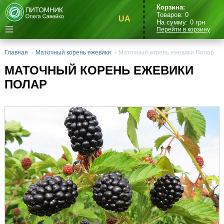
Корзина:
Товаров:
0
UA
На сумму:
0
грн
≡
Перейти в корзину
Главная
›
Маточный корень ежевики
›
Маточный корень ежевики Полар
МАТОЧНЫЙ КОРЕНЬ ЕЖЕВИКИ
ПОЛАР