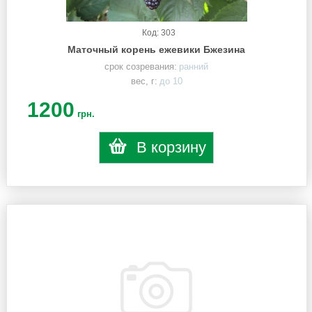
Код: 303
Маточный корень ежевики Бжезина
срок созревания:
ранний
вес, г:
до 10
1200
грн.
В корзину