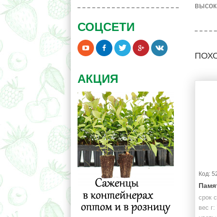
высок
СОЦСЕТИ
ПОХ
АКЦИЯ
Код: 5
Памя
срок 
вес г: