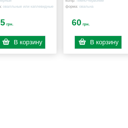
черный
колір:
темно-червоний
:
овалльные или каплевидные
форма:
овальна
75
60
грн.
грн.
В корзину
В корзину