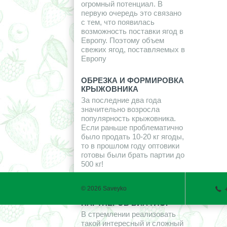
огромный потенциал. В
первую очередь это связано
с тем, что появилась
возможность поставки ягод в
Европу. Поэтому объем
свежих ягод, поставляемых в
Европу
ОБРЕЗКА И ФОРМИРОВКА
КРЫЖОВНИКА
За последние два года
значительно возросла
популярность крыжовника.
Если раньше проблематично
было продать 10-20 кг ягоды,
то в прошлом году оптовики
готовы были брать партии до
500 кг!
ЦЕННЫЕ КОНСУЛЬТАЦИИ
© 2026 Saveyko
ОТ ОЛЕГА САВЕЙКО ДЛЯ
ПАРТНЕРОВ ВИАФЛОР
В стремлении реализовать
такой интересный и сложный