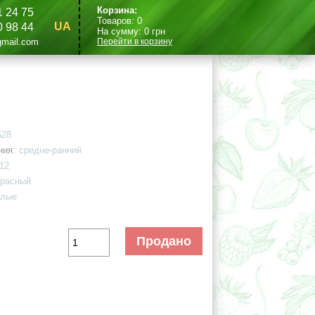
Корзина:
1 24 75
Товаров:
0
UA
0 98 44
На сумму:
0
грн
mail.com
Перейти в корзину
528
ния:
средне-ранний
12
красный
глые
Продано