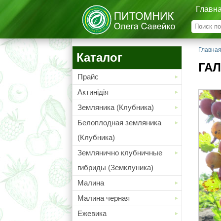
Главн
Главна
Каталог
ГА
Прайс
Актинідія
Земляника (Клубника)
Белоплодная земляника
(Клубника)
Землянично клубничные
гибриды (Земклуника)
Малина
Малина черная
Ежевика