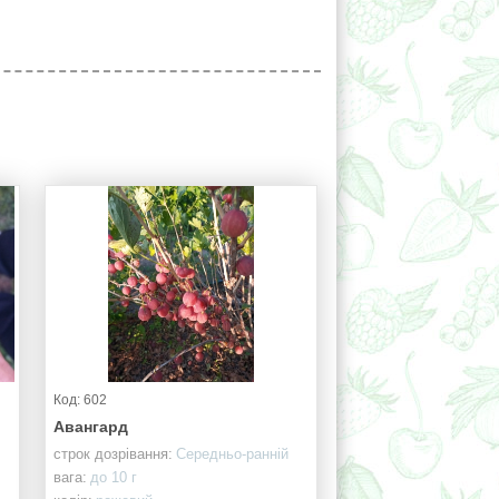
Код: 602
Авангард
строк дозрівання:
Середньо-ранній
вага:
до 10 г