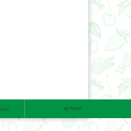
By
TSENIX
l.com