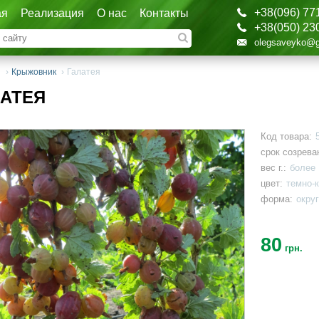
+38(096) 77
ая
Реализация
О нас
Контакты
+38(050) 23
olegsaveyko@g
я
›
Крыжовник
›
Галатея
ЛАТЕЯ
Код товара:
срок созрева
вес г.:
более 
цвет:
темно-
форма:
окру
80
грн.