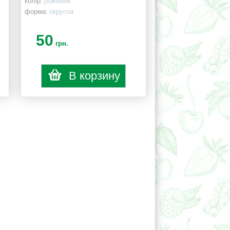
колір:
рожевий
форма:
округла
50
грн.
В корзину