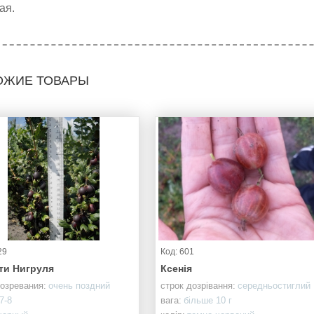
ая.
ОЖИЕ ТОВАРЫ
29
Код: 601
ти Нигруля
Ксенія
созревания:
очень поздний
строк дозрівання:
середньостиглий
7-8
вага:
більше 10 г