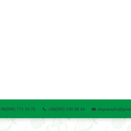
+38(096) 771 24 75
+38(050) 230 98 44
olegsaveyko@gmai