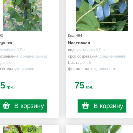
93
Код: 494
душка
Исаевская
онтейнер 0,5 л
вид:
контейнер 0,5 л
созревания:
средне-ранний
срок созревания:
средне-ранний
до 1,6
Вес г.:
до 1,6
 ягоды:
удлиненно-
форма ягоды:
удлиненные
дрические
75
75
грн.
грн.
В корзину
В корзину