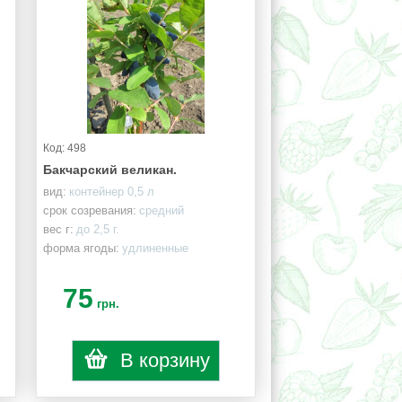
Код: 498
Бакчарский великан.
вид:
контейнер 0,5 л
срок созревания:
средний
вес г:
до 2,5 г.
форма ягоды:
удлиненные
75
грн.
В корзину