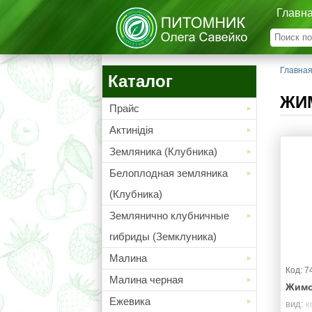
Главн
Главна
Каталог
ЖИ
Прайс
Актинідія
Земляника (Клубника)
Белоплодная земляника
(Клубника)
Землянично клубничные
гибриды (Земклуника)
Малина
Код: 7
Малина черная
Жимо
Ежевика
вид:
к