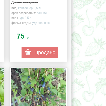
Длинноплодная
вид:
контейнер 0,5 л
срок созревания:
ранний
вес г:
до 2,5 г
форма ягоды:
удлиненные
75
грн.
Продано