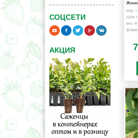
Жимо
вид:
к
СОЦСЕТИ
срок 
вес яг
форма
АКЦИЯ