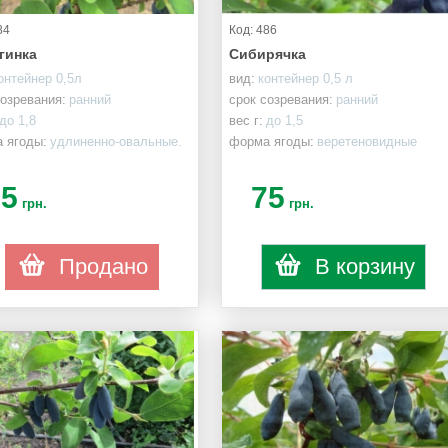
84
Код: 486
гинка
Сибирячка
онтейнер 0,5л
вид:
контейнер 0,5 л
созревания:
ранний
срок созревания:
ранний
до 1,8
вес г:
до 1,5
 ягоды:
удлиненно-овальные.
форма ягоды:
веретеновидные
75
75
грн.
грн.
Продано
В корзину