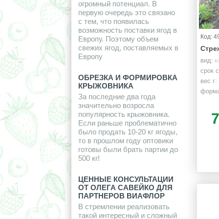
огромный потенциал. В
первую очередь это связано
с тем, что появилась
возможность поставки ягод в
Код: 4
Европу. Поэтому объем
свежих ягод, поставляемых в
Стре
Европу
вид:
к
срок 
ОБРЕЗКА И ФОРМИРОВКА
вес г:
КРЫЖОВНИКА
форма
За последние два года
верет
значительно возросла
популярность крыжовника.
Если раньше проблематично
было продать 10-20 кг ягоды,
то в прошлом году оптовики
готовы были брать партии до
500 кг!
ЦЕННЫЕ КОНСУЛЬТАЦИИ
ОТ ОЛЕГА САВЕЙКО ДЛЯ
ПАРТНЕРОВ ВИАФЛОР
В стремлении реализовать
такой интересный и сложный