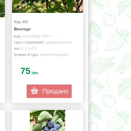
Код: 492
Восторг
вид:
контейнер 0,5лл
срок созревания:
средне-ранний
вес г:
1,5-2,8
форма ягоды:
веретеновидная
75
грн.
Продано