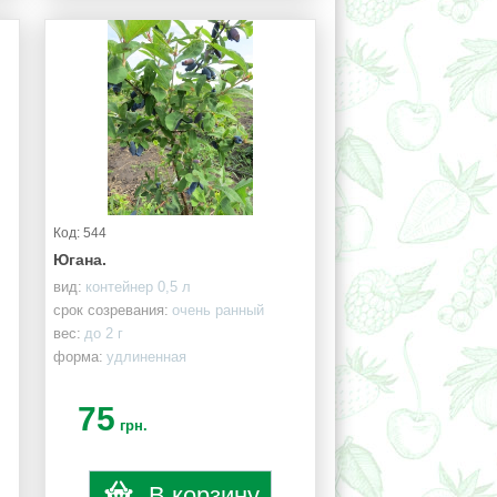
Код: 544
Югана.
вид:
контейнер 0,5 л
срок созревания:
очень ранный
вес:
до 2 г
форма:
удлиненная
75
грн.
В корзину