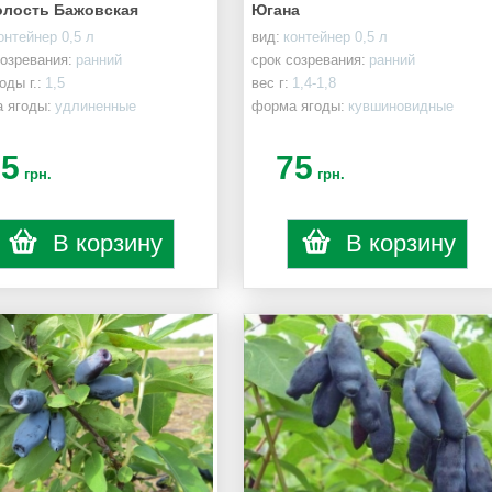
лость Бажовская
Югана
онтейнер 0,5 л
вид:
контейнер 0,5 л
созревания:
ранний
срок созревания:
ранний
оды г.:
1,5
вес г:
1,4-1,8
 ягоды:
удлиненные
форма ягоды:
кувшиновидные
75
75
грн.
грн.
В корзину
В корзину