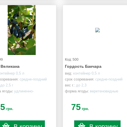
99
Код: 500
 Великана
Гордость Бакчара
онтейнер 0,5 л
вид:
контейнер 0,5 л
созревания:
средне-поздний
срок созревания:
средне-поздний
до 2,5 г
вес г.:
до 2,3
 ягоды:
удлиненно-
форма ягоды:
веретеновидные
видные
75
75
грн.
грн.
В корзину
В корзину