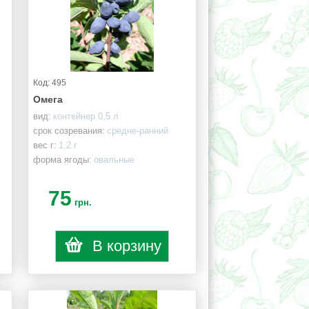
Код: 495
Омега
вид:
контейнер 0,5 л
срок созревания:
средне-ранний
вес г:
1,2 г
форма ягоды:
овальные
75
грн.
В корзину