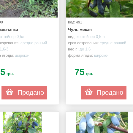
90
Код: 491
жевчанка
Чулымская
онтейнер 0,5л
вид:
контейнер 0,5 л
созревания:
средне-ранний
срок созревания:
средне-ранний
1,6-3
вес г.:
до 1,6
 ягоды:
широко-
форма ягоды:
широко-
еновидные
веретеновидные
75
75
грн.
грн.
Продано
Продано