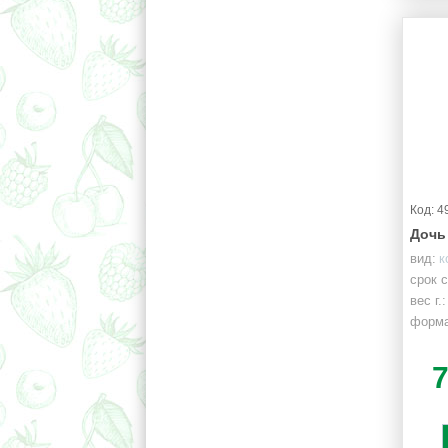
Код: 4
Дочь
вид:
к
срок 
вес г.:
форма
груше