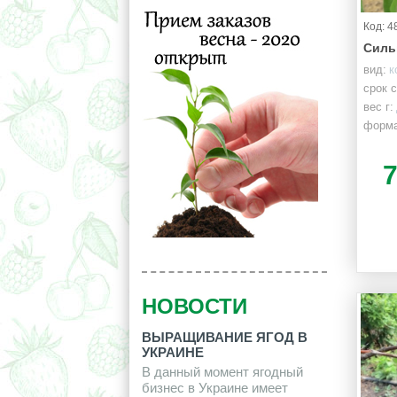
Код: 4
Силь
вид:
к
срок 
вес г:
форма
НОВОСТИ
ВЫРАЩИВАНИЕ ЯГОД В
УКРАИНЕ
В данный момент ягодный
бизнес в Украине имеет