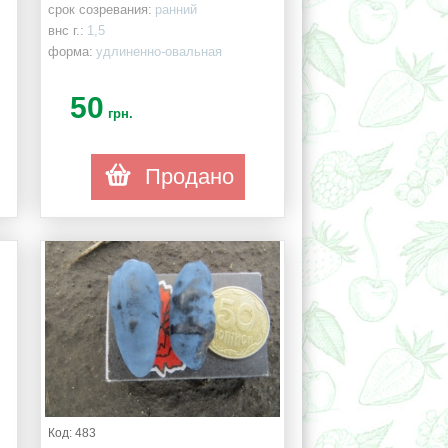
срок созревания:
ранний
внс г.:
1,5
форма:
удлиненно-овальная
50
грн.
Продано
Код: 483