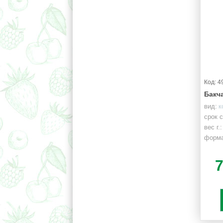
Код: 4
Бакч
вид:
к
срок 
вес г.:
форма