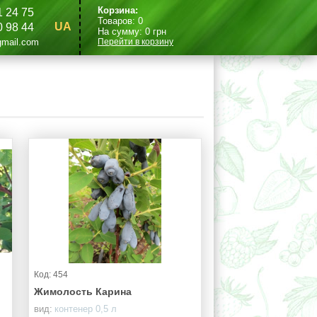
Корзина:
1 24 75
Товаров:
0
UA
0 98 44
На сумму:
0
грн
mail.com
Перейти в корзину
Код: 454
Жимолость Карина
вид:
контенер 0,5 л