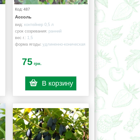
Код: 487
Ассоль
вид:
контейнер 0,5 л
срок созревания:
ранний
вес г.:
1,5
форма ягоды:
удлиненно-коническая
75
грн.
В корзину