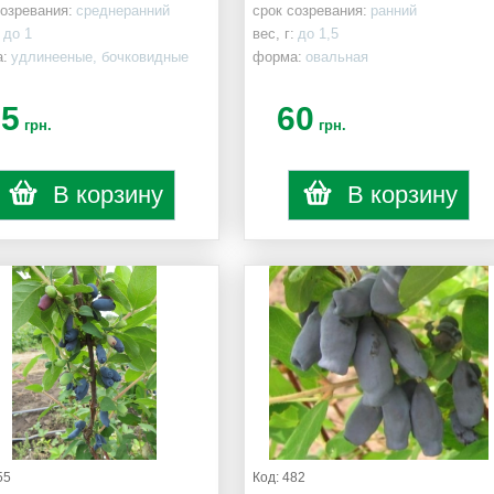
созревания:
среднеранний
срок созревания:
ранний
до 1
вес, г:
до 1,5
:
удлинееные, бочковидные
форма:
овальная
85
60
грн.
грн.
В корзину
В корзину
55
Код: 482