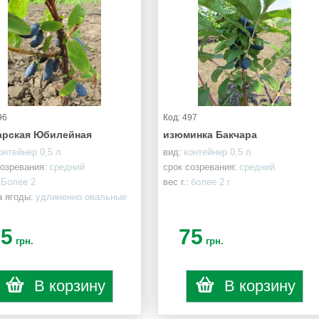
96
Код: 497
арская Юбилейная
изюминка Бакчара
онтейнер 0,5 л
вид:
контейнер 0,5 л
созревания:
средний
срок созревания:
средний
Более 2
вес г.:
более 2 г
 ягоды:
удлиненно овальные
75
75
грн.
грн.
В корзину
В корзину