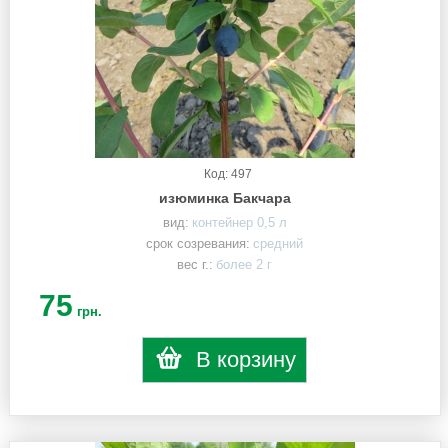
Код: 497
изюминка Бакчара
вид:
контейнер 0,5 л
срок созревания:
средний
вес г.:
более 2 г
75
грн.
В корзину