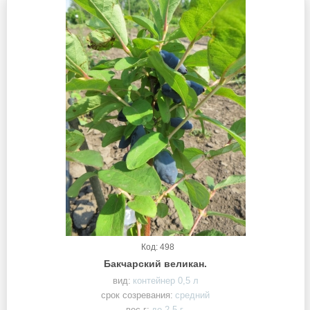
Код: 498
Бакчарский великан.
вид:
контейнер 0,5 л
срок созревания:
средний
вес г:
до 2,5 г.