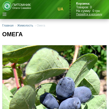
Корзина:
Товаров:
0
UA
На сумму:
0
грн
≡
Перейти в корзину
Главная
›
Жимолость
›
Омега
ОМЕГА