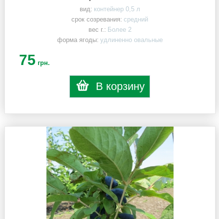
вид:
контейнер 0,5 л
срок созревания:
средний
вес г.:
Более 2
форма ягоды:
удлиненно овальные
75
грн.
В корзину