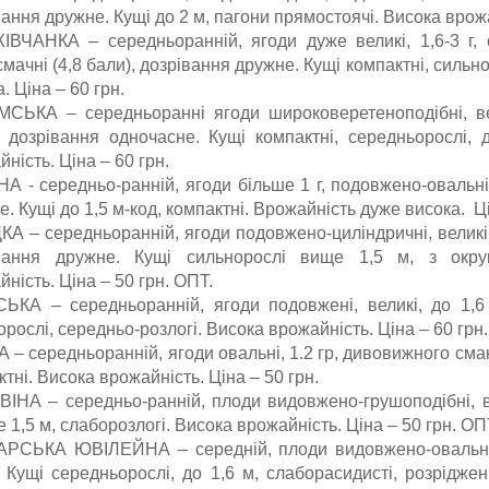
вання дружне. Кущі до 2 м, пагони прямостоячі. Висока врож
ІВЧАНКА – середньоранній, ягоди дуже великі, 1,6-3 г, о
мачні (4,8 бали), дозрівання дружне. Кущі компактні, сильно
. Ціна – 60 грн.
СЬКА – середньоранні ягоди широковеретеноподібні, велик
, дозрівання одночасне. Кущі компактні, середньорослі, 
ність. Ціна – 60 грн.
А - середньо-ранній, ягоди більше 1 г, подовжено-овальні
. Кущі до 1,5 м-код, компактні. Врожайність дуже висока. Ц
КА – середньоранній, ягоди подовжено-циліндричні, великі, 
вання дружне. Кущі сильнорослі вище 1,5 м, з окру
ність. Ціна – 50 грн. ОПТ.
СЬКА – середньоранній, ягоди подовжені, великі, до 1,6 
рослі, середньо-розлогі. Висока врожайність. Ціна – 60 грн
– середньоранній, ягоди овальні, 1.2 гр, дивовижного смаку 
тні. Висока врожайність. Ціна – 50 грн.
ІНА – середньо-ранній, плоди видовжено-грушоподібні, вел
 1,5 м, слаборозлогі. Висока врожайність. Ціна – 50 грн. О
РСЬКА ЮВІЛЕЙНА – середній, плоди видовжено-овальні, в
. Кущі середньорослі, до 1,6 м, слаборасидисті, розріджен