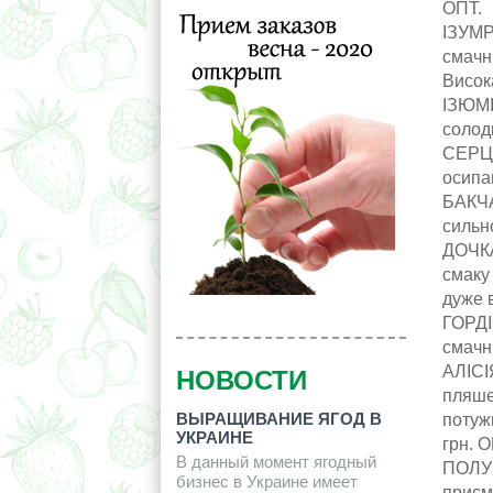
ОПТ.
ІЗУМР
смачн
Висок
ІЗЮМІ
солодк
СЕРЦЕ
осипаю
БАКЧА
сильно
ДОЧКА
смаку
дуже в
ГОРДІ
смачні
АЛІСІ
НОВОСТИ
пляше
ВЫРАЩИВАНИЕ ЯГОД В
потужн
УКРАИНЕ
грн. 
В данный момент ягодный
ПОЛУН
бизнес в Украине имеет
присм