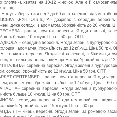
о хлопчика хватає на 10-12 жіночок. Але є й самозапильні
 та інші.
можуть зберігатися від 7 до 60 днів залежно від умов збері
ЇВСЬКА КРУПНОПЛІДНА– дозріває в середині вересня. Яг
ені, дуже солодкі, з ароматом. Урожайність до 20 кг\кущ. Ці
РЕСНЕВА– рання, початок вересня. Ягоди овальні, зелен
ність більше 10 кг\кущ. Ціна – 50 грн. ОПТ.
ГАДКОВА – середина вересня, Ягоди зелені з пурпуровою за
олодка і ароматна. Урожайність до 12 кг\кущ. Ціна 50 грн. О
МА – початок вересня. Ягоди світло-зелені, з білими цяточ
-солдкі з сильним ананасовим ароматом. Урожайність до 12 кг
ИГІНАЛЬНА– середина вересня. Ягоди зелені з пурпуровою 
м, солодкі. Урожайність до 12 кг\кущ. Ціна 50 грн. ОПТ.
АРЛЕТ СЕПТЕМБЕР – рання, початок вересня. Ягоди червоні
ем, дуже смачні. Урожайність більше 12 кг\кущ. Ціна – 60 гр
АНАСНА– середина вересня. Ягоди зелені з пурпуровою з
йність більше 10 кг\кущ. Ціна 60 грн. ОПТ
БІНОВА – середина вересня. Ягоди темно-рубінові, видовже
олодкий. Урожайність до 15 кг\кущ. Ціна – 60 грн.
АНДА ЛІ – кінець вересня. Ягоди зелені за рожевою засмаг