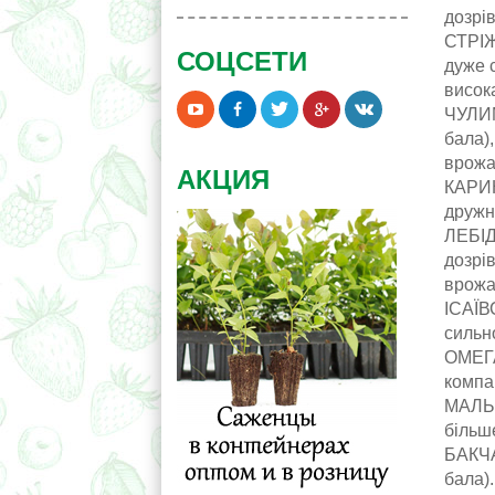
дозрі
СТРІЖ
СОЦСЕТИ
дуже с
висока
ЧУЛИМ
бала)
врожай
АКЦИЯ
КАРИН
дружне
ЛЕБІД
дозрі
врожай
ІСАЇВ
сильно
ОМЕГА 
компак
МАЛЬВ
більше
БАКЧА
бала)