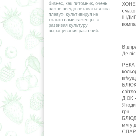
бизнес, как питомник, очень
ХОНЕЙ
важно всегда оставаться «на
смаком
плаву», культивируя не
ІНДИГО
только сами саженцы, а
компак
развивая культуру
выращивания растений.
Відпр
Де пі
РЕКА 
кольо
кг\кущ
БЛЮКР
світло
ДЮК -
Ягоди 
грн
БЛЮДЖ
мм у д
СПАРТ