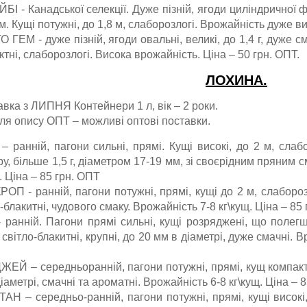
БІ - Канадської селекції. Дуже пізній, ягоди циліндричної 
. Кущі потужні, до 1,8 м, слаборозлогі. Врожайність дуже ви
 ГЕМ - дуже пізній, ягоди овальні, великі, до 1,4 г, дуже см
тні, слаборозлогі. Висока врожайність. Ціна – 50 грн. ОПТ.
ЛОХИНА.
авка з ЛИПНЯ Контейнери 1 л, вік – 2 роки.
сля опису ОПТ – можливі оптові поставки.
– ранній, пагони сильні, прямі. Кущі високі, до 2 м, слаб
ру, більше 1,5 г, діаметром 17-19 мм, зі своєрідним пряним
. Ціна – 85 грн. ОПТ
ОП - ранній, пагони потужні, прямі, кущі до 2 м, слаборозл
-блакитні, чудового смаку. Врожайність 7-8 кг\кущ. Ціна – 85
 ранній. Пагони прямі сильні, кущі розряджені, що полегш
світло-блакитні, крупні, до 20 мм в діаметрі, дуже смачні. В
ЕЙ – середньоранній, пагони потужні, прямі, кущ компактни
іаметрі, смачні та ароматні. Врожайність 6-8 кг\кущ. Ціна – 
АН – середньо-ранній, пагони потужні, прямі, кущі високі