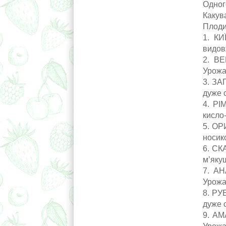
Одног
Какува
Плоди 
1. КИ
видовж
2. ВЕ
Урожай
3. ЗА
дуже с
4. РІ
кисло
5. ОР
носико
6. СК
м’якуш
7. АН
Урожа
8. РУ
дуже с
9. АМ