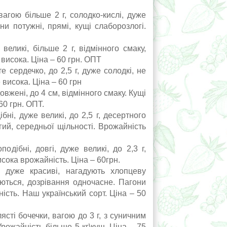
вагою більше 2 г, солодко-кислі, дуже
и потужні, прямі, кущі слаборозлогі.
ликі, більше 2 г, відмінного смаку,
 висока. Ціна – 60 грн. ОПТ
ердечко, до 2,5 г, дуже солодкі, не
 висока. Ціна – 60 грн
жені, до 4 см, відмінного смаку. Кущі
60 грн. ОПТ.
і, дуже великі, до 2,5 г, десертного
гий, середньої щільності. Врожайність
дібні, довгі, дуже великі, до 2,3 г,
Висока врожайність. Ціна – 60грн.
дуже красиві, нагадують хлопцеву
аються, дозрівання одночасне. Пагони
ність. Наш український сорт. Ціна – 50
і бочечки, вагою до 3 г, з суничним
Урожайність більше 5 кг\кущ. Ціна – 75