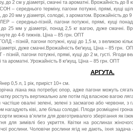
у, до 2 см у діаметрі, смачні та ароматні. Врожайність до 8 к
ОН – середнього терміну, пагони потужні, прямі, кущі щільн
, до 20 мм у діаметрі, солодкі, з ароматом. Врожайність до 9
ЕР – середньо-пізній, пагони потужні, прямі, кущі понад
 до 25 мм у діаметрі, понад 2,5 кг вагою, дуже смачні. В
нуте до 4-6 тижнів. Ціна – 85 грн. ОПТ
Д - пізній, пагони потужні, кущі до 1,5 м, з великою кількі
іаметрі, дуже смачні.Врожайність 6кг\кущ. Ціна – 85 грн. О
- пізній, пагони потужні, прямі, кущі до 2 м, густі. Ягоди ве
 та ароматні. Урожайність 8 кг\кущ. Ціна – 85 грн. ОПТ
АРГУТА.
нер 0,5 л, 1 рік, приріст 10+ см.
орічна ліана яка потребує опор, адже пагони можуть сягати
чатку ростуть вертикально але потім під власною вагою ляга
 частіше овалні зелені, зелені з засмагою або червони, з г
м нагадують ківі, але більш солодкі. Плоди розміщені грона
 сорти можна в’ялити для довготривалого зберігання як ізюм
тня для зимівлі без укриття. Квітки на рослинах жіночог
ічої рослини. Чоловічи рослини ягід не дають, іхня задача 