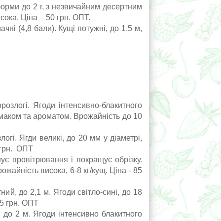
форми до 2 г, з незвичайним десертним
сока. Ціна – 50 грн. ОПТ.
ачні (4,8 бали). Кущі потужні, до 1,5 м,
орозлогі. Ягоди інтенсивно-блакитного
 смаком та ароматом. Врожайність до 10
огі. Ягди великі, до 20 мм у діаметрі,
 грн. ОПТ
ує провітрювання і покращує обрізку.
рожайність висока, 6-8 кг/кущ. Ціна - 85
й, до 2,1 м. Ягоди світло-сині, до 18
85 грн. ОПТ
, до 2 м. Ягоди інтенсивно блакитного