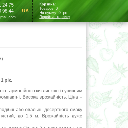
Корзина:
1 24 75
Товаров:
0
UA
0 98 44
На сумму:
0
грн
mail.com
Перейти в корзину
).
 рік.
егкою гармонійною кислинкою і суничним
компактні, Висока врожайність. Ціна –
оподібні або овальні, десертного смаку
улястий, до 1,5 м. Врожайність дуже