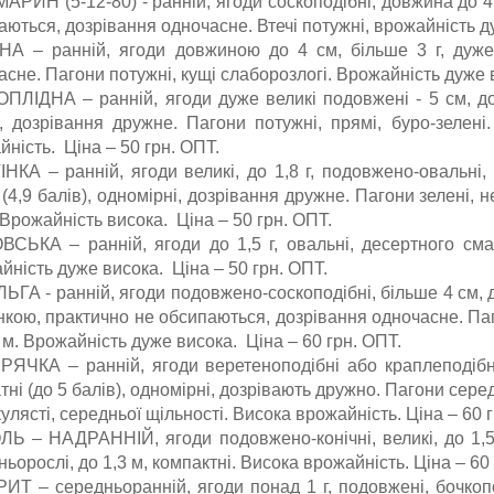
АРИН (5-12-80) - ранній, ягоди соскоподібні, довжина до 4 
ються, дозрівання одночасне. Втечі потужні, врожайність ду
А – ранній, ягоди довжиною до 4 см, більше 3 г, дуже 
асне. Пагони потужні, кущі слаборозлогі. Врожайність дуже 
ПЛІДНА – ранній, ягоди дуже великі подовжені - 5 см, до 
), дозрівання дружне. Пагони потужні, прямі, буро-зелені
йність. Ціна – 50 грн. ОПТ.
ІНКА – ранній, ягоди великі, до 1,8 г, подовжено-овальні,
(4,9 балів), одномірні, дозрівання дружне. Пагони зелені, 
 Врожайність висока. Ціна – 50 грн. ОПТ.
СЬКА – ранній, ягоди до 1,5 г, овальні, десертного смаку
йність дуже висока. Ціна – 50 грн. ОПТ.
ЬГА - ранній, ягоди подовжено-соскоподібні, більше 4 см, д
нкою, практично не обсипаються, дозрівання одночасне. Паго
 м. Врожайність дуже висока. Ціна – 60 грн. ОПТ.
ЯЧКА – ранній, ягоди веретеноподібні або краплеподібні, 
ні (до 5 балів), одномірні, дозрівають дружно. Пагони серед
улясті, середньої щільності. Висока врожайність. Ціна – 60 г
Ь – НАДРАННІЙ, ягоди подовжено-конічні, великі, до 1,5 г
ьорослі, до 1,3 м, компактні. Висока врожайність. Ціна – 6
ИТ – середньоранній, ягоди понад 1 г, подовжені, бочкопо