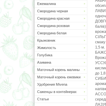
АКВАМ
Ежемалина
обсипа
ЛАВИН
Смородина черная
одноч
Смородина красная
ДОВГО
Смородина розовая
балів
врожа
Смородина белая
СІЛЬГ
Крыжовник
смаку 
1,5 м.
Жимолость
БАЖОВ
Голубика
Врожа
Азимина
УССУЛ
кисли
Маточный корень малины
до 1,8
Маточный корень ежевики
СИБИР
аромат
Удобрения Mivena
напівк
Саженцы в контейнерах
АССОЛ
Статьи
середн
ЛАЗУР