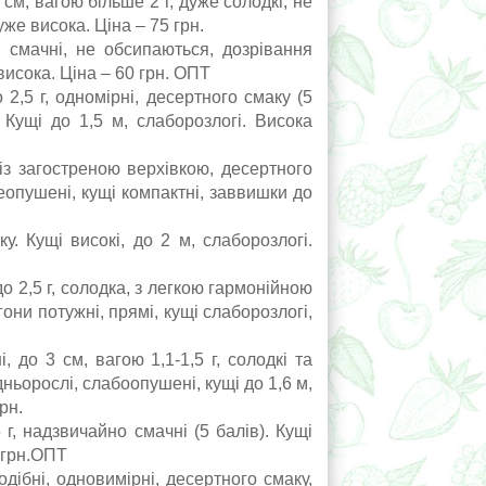
см, вагою більше 2 г, дуже солодкі, не
же висока. Ціна – 75 грн.
смачні, не обсипаються, дозрівання
висока. Ціна – 60 грн. ОПТ
2,5 г, одномірні, десертного смаку (5
. Кущі до 1,5 м, слаборозлогі. Висока
 із загостреною верхівкою, десертного
неопушені, кущі компактні, заввишки до
. Кущі високі, до 2 м, слаборозлогі.
о 2,5 г, солодка, з легкою гармонійною
ни потужні, прямі, кущі слаборозлогі,
до 3 см, вагою 1,1-1,5 г, солодкі та
ньорослі, слабоопушені, кущі до 1,6 м,
рн.
, надзвичайно смачні (5 балів). Кущі
0 грн.ОПТ
дібні, одновимірні, десертного смаку,