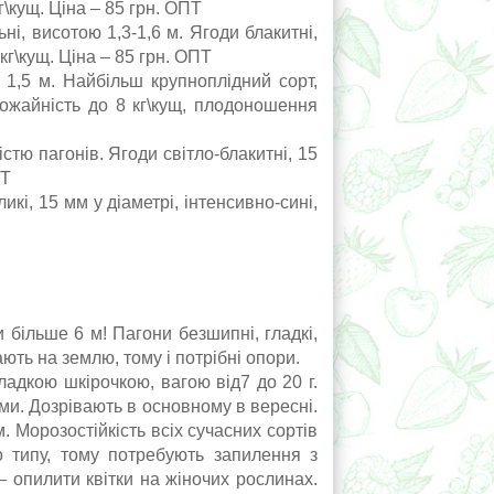
г\кущ. Ціна – 85 грн. ОПТ
і, висотою 1,3-1,6 м. Ягоди блакитні,
 кг\кущ. Ціна – 85 грн. ОПТ
 1,5 м. Найбільш крупноплідний сорт,
рожайність до 8 кг\кущ, плодоношення
стю пагонів. Ягоди світло-блакитні, 15
ПТ
ликі, 15 мм у діаметрі, інтенсивно-сині,
 більше 6 м! Пагони безшипні, гладкі,
ють на землю, тому і потрібні опори.
ладкою шкірочкою, вагою від7 до 20 г.
ми. Дозрівають в основному в вересні.
. Морозостійкість всіх сучасних сортів
о типу, тому потребують запилення з
– опилити квітки на жіночих рослинах.