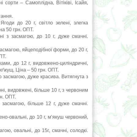
 сорти – Самоплідна, Вітіківі, Ісайя,
гання.
оди до 20 г, світло зелені, злегка
на 50 грн. ОПТ.
і з засмагою, до 10 г, дуже смачні.
смагою, яйцеподібної форми, до 20 г,
ПТ.
ками, до 12 г, видовжено-циліндричні,
\кущ. Ціна – 50 грн. ОПТ.
засмагою, дуже красива. Витягнута з
, видовжені, більше 10 г, з червоним
н. ОПТ.
асмагою, більше 12 г, дуже смачні.
но-овальні, до 10 г, м’якуш червоний,
ою, овальні, до 15г, смачні, солодкі.