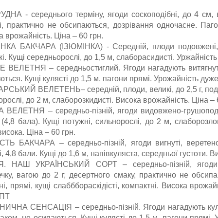
УДНА - середнього терміну, ягоди соскоподібні, до 4 см, 
і, практично не обсипаються, дозрівання одночасне. Пагон
а врожайність. Ціна – 60 грн.
НКА БАКЧАРА (ІЗЮМІНКА) - Середній, плоди подовжені, ве
і. Кущі середньорослі, до 1,5 м, слаборасидисті. Уржайність
 ВЕЛЕТНЯ – середньостиглий. Ягоди нагадують витягнуте с
ться. Кущі кулясті до 1,5 м, пагони прямі. Урожайність дуже
РСЬКИЙ ВЕЛЕТЕНЬ– середній, плоди, великі, до 2,5 г, подов
рослі, до 2 м, слаборозкидисті. Висока врожайність. Ціна – 
 ВЕЛЕТНЯ – середньо-пізній, ягоди видовжено-грушоподібн
 (4,8 бала). Кущі потужні, сильнорослі, до 2 м, слаборозло
исока. Ціна – 60 грн.
СТЬ БАКЧАРА – середньо-пізній, ягоди вигнуті, веретенопо
, 4,8 бали. Кущі до 1,6 м, напівкуляста, середньої густоти. 
Я. НАШ УКРАЇНСЬКИЙ СОРТ – середньо-пізній, ягоди 
чку, вагою до 2 г, десертного смаку, практично не обсип
і, прямі, кущі слабббораскідісті, компактні. Висока врожай
ОПТ
ИЧНА СЕНСАЦІЯ – середньо-пізній. Ягоди нагадують куляст
аком, не осипаються. Кущі кулясті до 1,5 м, пагони прямі. 