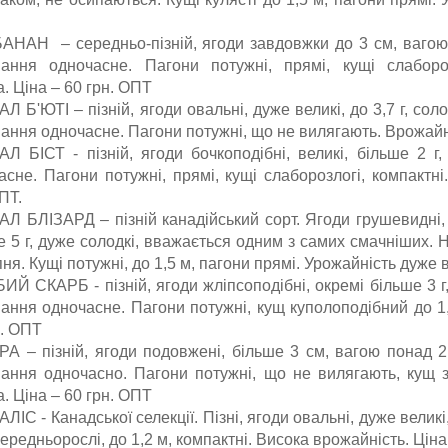
АНАН – середньо-пізній, ягоди завдовжки до 3 см, вагою п
вання одночасне. Пагони потужні, прямі, кущі слабор
. Ціна – 60 грн. ОПТ
 Б'ЮТІ – пізній, ягоди овальні, дуже великі, до 3,7 г, соло
вання одночасне. Пагони потужні, що не вилягають. Врожайні
Л БІСТ - пізній, ягоди бочкоподібні, великі, більше 2 г,
асне. Пагони потужні, прямі, кущі слаборозлогі, компактн
ПТ.
Л БЛІЗАРД – пізній канадійський сорт. Ягоди грушевидні, з
е 5 г, дуже солодкі, вважається одним з самих смачніших.
ня. Кущі потужні, до 1,5 м, пагони прямі. Урожайність дуже 
ИЙ СКАРБ - пізній, ягоди жліпсоподібні, окремі більше 3 г,
вання одночасне. Пагони потужні, кущ куполоподібний до 1
н. ОПТ
А – пізній, ягоди подовжені, більше 3 см, вагою понад 2 
вання одночасно. Пагони потужні, що не вилягають, кущ 
. Ціна – 60 грн. ОПТ
ІС - Канадської селекції. Пізні, ягоди овальні, дуже великі,
ередньорослі, до 1,2 м, компактні. Висока врожайність. Ціна