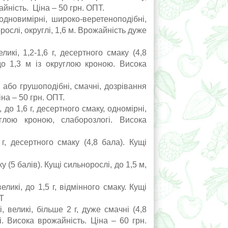
айність. Ціна – 50 грн. ОПТ.
дновимірні, широко-веретеноподібні,
рослі, округлі, 1,6 м. Врожайність дуже
і, 1,2-1,6 г, десертного смаку (4,8
до 1,3 м із округлою кроною. Висока
 або грушоподібні, смачні, дозрівання
іна – 50 грн. ОПТ.
до 1,6 г, десертного смаку, одномірні,
глою кроною, слаборозлогі. Висока
г, десертного смаку (4,8 бала). Кущі
.
(5 балів). Кущі сильнорослі, до 1,5 м,
икі, до 1,5 г, відмінного смаку. Кущі
ПТ
еликі, більше 2 г, дуже смачні (4,8
і. Висока врожайність. Ціна – 60 грн.