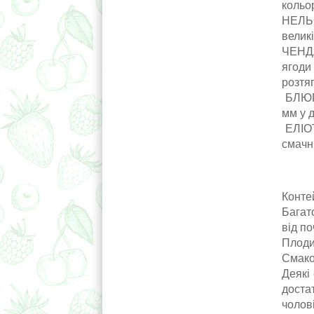
кольор
НЕЛЬС
великі
ЧЕНДЛ
ягоди
розтяг
БЛЮГОЛ
мм у д
ЕЛІОТ 
смачні
Контей
Багат
від по
Плоди
Смако
Деякі
доста
чолов