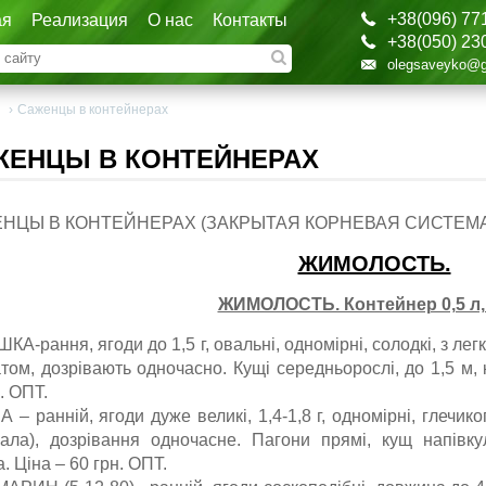
+38(096) 77
ая
Реализация
О нас
Контакты
+38(050) 23
olegsaveyko@g
я
›
Саженцы в контейнерах
ЖЕНЦЫ В КОНТЕЙНЕРАХ
НЦЫ В КОНТЕЙНЕРАХ (ЗАКРЫТАЯ КОРНЕВАЯ СИСТЕМА
ЖИМОЛОСТЬ.
ЖИМОЛОСТЬ. Контейнер 0,5 л, 1
КА-рання, ягоди до 1,5 г, овальні, одномірні, солодкі, з л
том, дозрівають одночасно. Кущі середньорослі, до 1,5 м, 
н. ОПТ.
 – ранній, ягоди дуже великі, 1,4-1,8 г, одномірні, глечик
бала), дозрівання одночасне. Пагони прямі, кущ напівк
. Ціна – 60 грн. ОПТ.