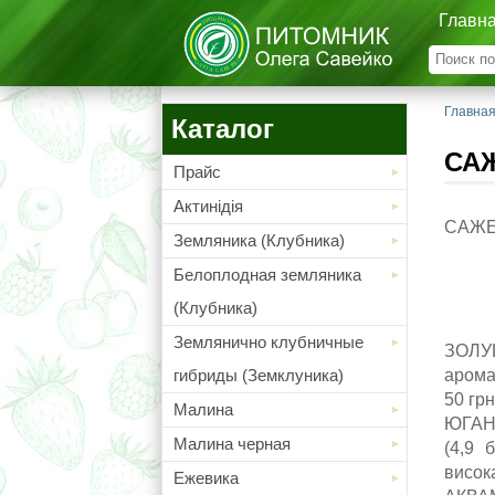
Главн
Главна
Каталог
СА
Прайс
Актинідія
САЖЕ
Земляника (Клубника)
Белоплодная земляника
(Клубника)
Землянично клубничные
ЗОЛУШ
гибриды (Земклуника)
арома
50 гр
Малина
ЮГАНА
Малина черная
(4,9 
висока
Ежевика