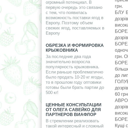
огромный потенциал. В
грн.
первую очередь это связано
с тем, что появилась
БЛУ Б
возможность поставки ягод в
дозрі
Европу. Поэтому объем
висока
свежих ягод, поставляемых в
БОРЕАЛ
Европу
дозрі
БОРЕА
ОБРЕЗКА И ФОРМИРОВКА
КРЫЖОВНИКА
одноч
За последние два года
грн. О
значительно возросла
БОРЕА
популярность крыжовника.
більш
Если раньше проблематично
до лип
было продать 10-20 кг ягоды,
ГОЛУБ
то в прошлом году оптовики
готовы были брать партии до
дозрі
500 кг!
60 гр
АВРОР
ЦЕННЫЕ КОНСУЛЬТАЦИИ
дозрі
ОТ ОЛЕГА САВЕЙКО ДЛЯ
висока
ПАРТНЕРОВ ВИАФЛОР
БОРЕАЛ
В стремлении реализовать
Кущі с
такой интересный и сложный