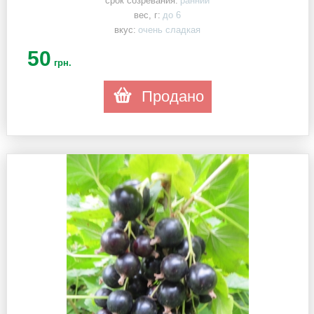
срок созревания:
ранний
вес, г:
до 6
вкус:
очень сладкая
50
грн.
Продано