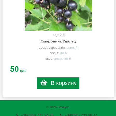
Код: 220
Смородина Удалец
срок созревания:
ранний
вес, г:
до 6
вкус:
десертный
50
грн.
В корзину
© 2026 Saveyko
+38(096) 771 24 75
+38(050) 230 98 44